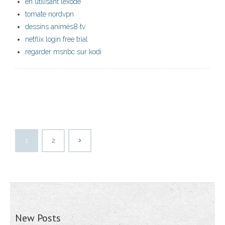
en utilisant lexode
tomate nordvpn
dessins animés8 tv
netflix login free trial
regarder msnbc sur kodi
1
2
New Posts