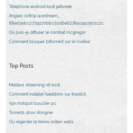
Téléphone android kodi jailbreak
Anglais 1080p acestream_
88ed3eb027715170bbc30d6e6278401917901c2c
Où puis-je diffuser le combat mcgregor
Comment bloquer bittorrent sur le routeur
Top Posts
Meilleur streaming nfl kodi
Comment installer tvaddons sur firestick
Vpn hotspot bouclier pc
Torrents xbox dorigine
Où regarder le tennis indien wells