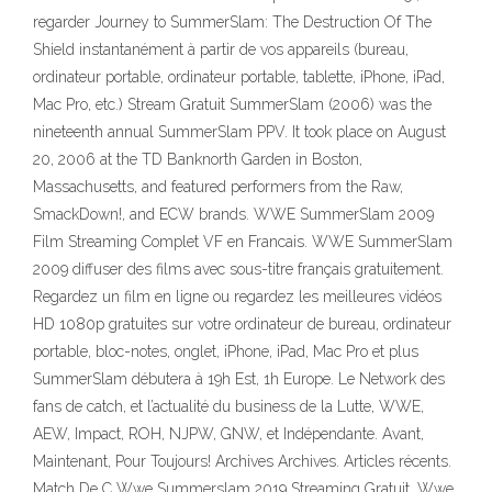
regarder Journey to SummerSlam: The Destruction Of The
Shield instantanément à partir de vos appareils (bureau,
ordinateur portable, ordinateur portable, tablette, iPhone, iPad,
Mac Pro, etc.) Stream Gratuit SummerSlam (2006) was the
nineteenth annual SummerSlam PPV. It took place on August
20, 2006 at the TD Banknorth Garden in Boston,
Massachusetts, and featured performers from the Raw,
SmackDown!, and ECW brands. WWE SummerSlam 2009
Film Streaming Complet VF en Francais. WWE SummerSlam
2009 diffuser des films avec sous-titre français gratuitement.
Regardez un film en ligne ou regardez les meilleures vidéos
HD 1080p gratuites sur votre ordinateur de bureau, ordinateur
portable, bloc-notes, onglet, iPhone, iPad, Mac Pro et plus
SummerSlam débutera à 19h Est, 1h Europe. Le Network des
fans de catch, et l’actualité du business de la Lutte, WWE,
AEW, Impact, ROH, NJPW, GNW, et Indépendante. Avant,
Maintenant, Pour Toujours! Archives Archives. Articles récents.
Match De C Wwe Summerslam 2019 Streaming Gratuit. Wwe