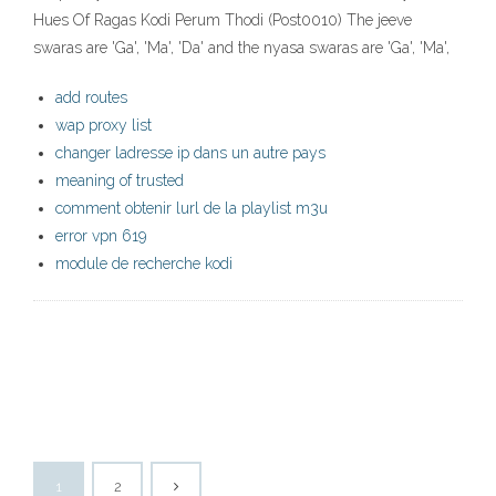
Hues Of Ragas Kodi Perum Thodi (Post0010) The jeeve
swaras are 'Ga', 'Ma', 'Da' and the nyasa swaras are 'Ga', 'Ma',
add routes
wap proxy list
changer ladresse ip dans un autre pays
meaning of trusted
comment obtenir lurl de la playlist m3u
error vpn 619
module de recherche kodi
1
2