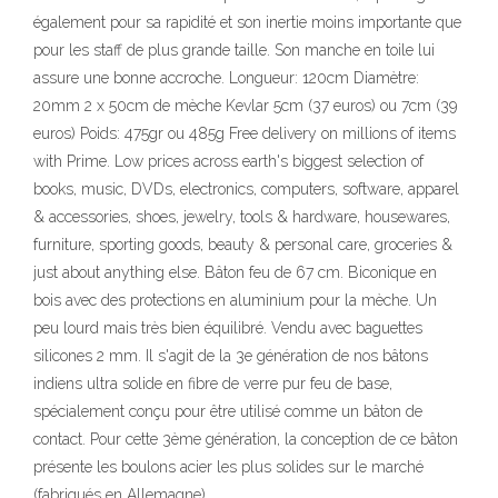
également pour sa rapidité et son inertie moins importante que
pour les staff de plus grande taille. Son manche en toile lui
assure une bonne accroche. Longueur: 120cm Diamètre:
20mm 2 x 50cm de mèche Kevlar 5cm (37 euros) ou 7cm (39
euros) Poids: 475gr ou 485g Free delivery on millions of items
with Prime. Low prices across earth's biggest selection of
books, music, DVDs, electronics, computers, software, apparel
& accessories, shoes, jewelry, tools & hardware, housewares,
furniture, sporting goods, beauty & personal care, groceries &
just about anything else. Bâton feu de 67 cm. Biconique en
bois avec des protections en aluminium pour la mèche. Un
peu lourd mais très bien équilibré. Vendu avec baguettes
silicones 2 mm. Il s'agit de la 3e génération de nos bâtons
indiens ultra solide en fibre de verre pur feu de base,
spécialement conçu pour être utilisé comme un bâton de
contact. Pour cette 3ème génération, la conception de ce bâton
présente les boulons acier les plus solides sur le marché
(fabriqués en Allemagne).